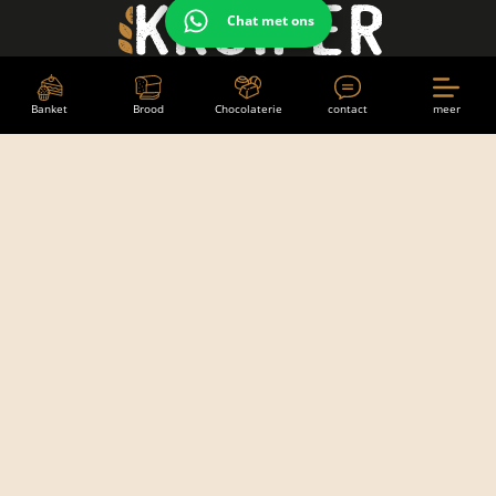
Chat met ons
Banket
Brood
Chocolaterie
contact
meer
banket
brood
choco
Bakkerij Kruiper
Hoofdstraat Oost 38
8471 JM Wolvega
0561 612 396
info@bakkerijkruiper.nl
Openingstijden
Maandag
gesloten