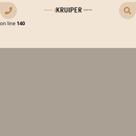
Warning
: Creating default object from empty value in
/var/www/vhosts/bakkerijkruiper.nl/httpdocs/vd_core/
on line
140