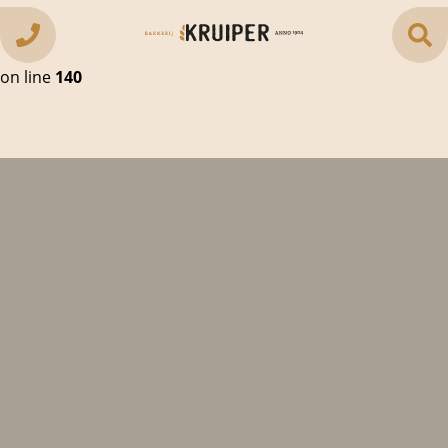
Warning
: Creating default object from empty value in
/var/www/vhosts/bakkerijkruiper.nl/httpdocs/vd_core/
on line
140