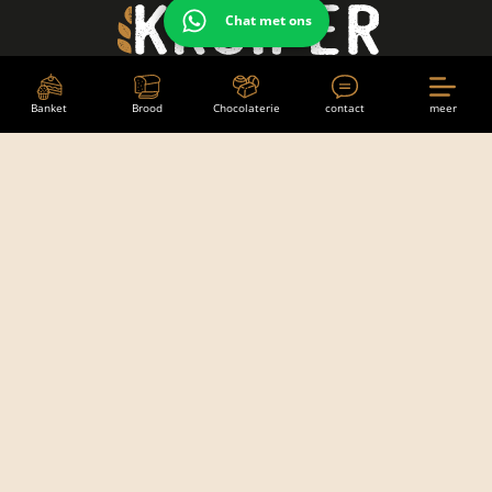
Chat met ons
Banket
Brood
Chocolaterie
contact
meer
banket
brood
choco
Bakkerij Kruiper
Hoofdstraat Oost 38
8471 JM Wolvega
0561 612 396
info@bakkerijkruiper.nl
Openingstijden
Maandag
gesloten